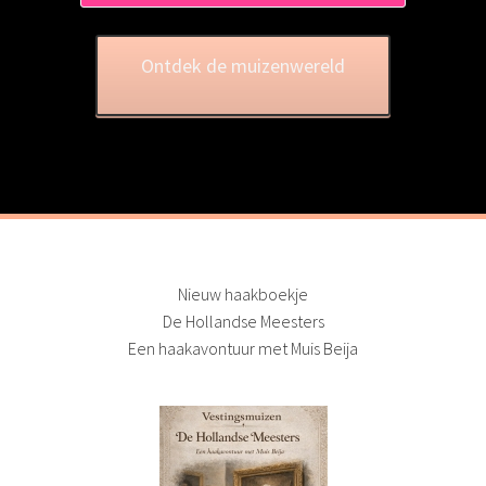
Ontdek de muizenwereld
Nieuw haakboekje
De Hollandse Meesters
Een haakavontuur met Muis Beija