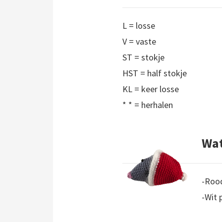
L = losse
V = vaste
ST = stokje
HST = half stokje
KL = keer losse
* * = herhalen
Wat
-Roo
-Wit 