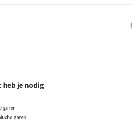
 heb je nodig
d garen
pluche garen