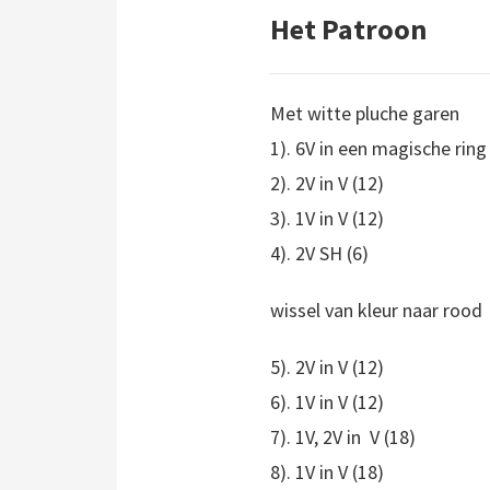
Het Patroon
Met witte pluche garen
1). 6V in een magische ring
2). 2V in V (12)
3). 1V in V (12)
4). 2V SH (6)
wissel van kleur naar rood
5). 2V in V (12)
6). 1V in V (12)
7). 1V, 2V in V (18)
8). 1V in V (18)