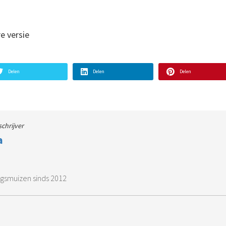
e versie
Delen
Delen
Delen
schrijver
a
gsmuizen sinds 2012