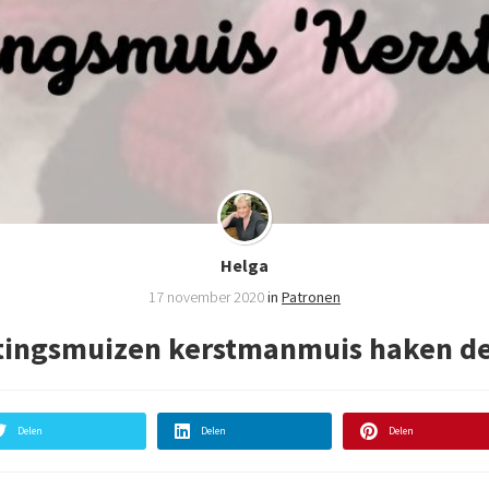
Helga
17 november 2020
in
Patronen
tingsmuizen kerstmanmuis haken de
Delen
Delen
Delen