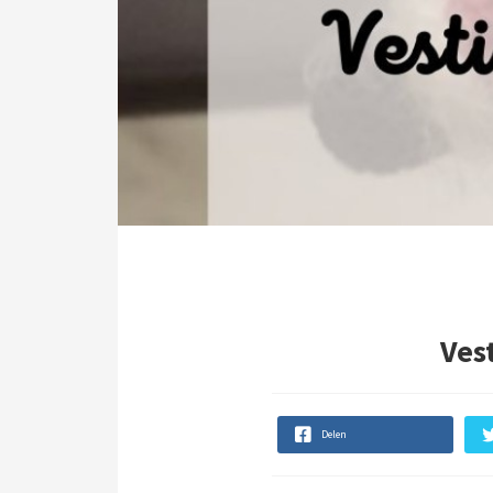
Ves
Delen