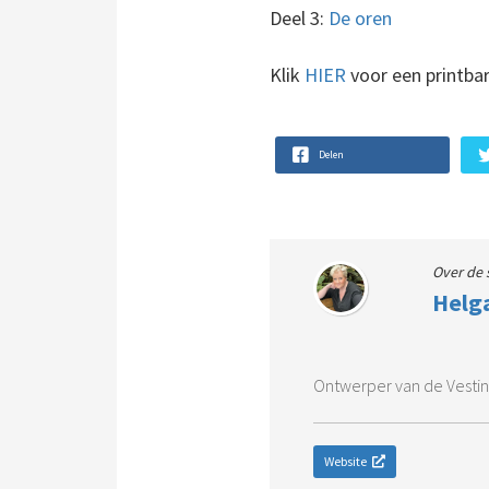
Deel 3:
De oren
Klik
HIER
voor een printbar
Delen
Over de 
Helg
Ontwerper van de Vestin
Website