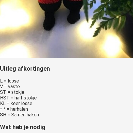
Uitleg afkortingen
L = losse
V = vaste
ST = stokje
HST = half stokje
KL = keer losse
* * = herhalen
SH = Samen haken
Wat heb je nodig